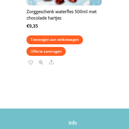
Zorggeschenk waterfles 500ml met
chocolade hartjes
€
9,35
Toevoegen aan winkelwagen
Offerte aanvragen
Share
Info