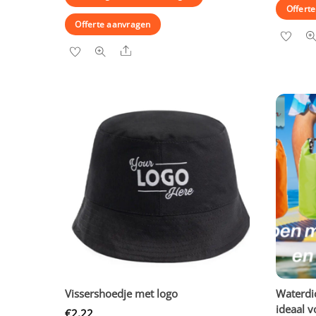
Offert
Offerte aanvragen
Share
Vissershoedje met logo
Waterdi
ideaal v
€
2,22