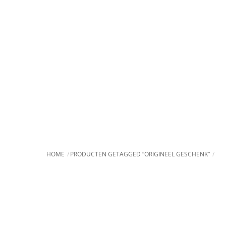
Skip
to
content
HOME
PRODUCTEN GETAGGED “ORIGINEEL GESCHENK”