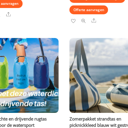
e aanvragen
Offerte aanvragen
Share
Share
chte en drijvende rugtas
Zomerpakket strandtas en
oor de watersport
picknickkleed blauw wit gestr