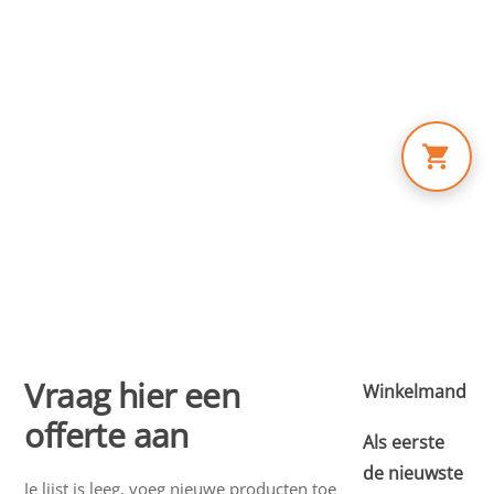
Skip
to
content
Vraag hier een
Winkelmand
offerte aan
Als eerste
de nieuwste
Je lijst is leeg, voeg nieuwe producten toe