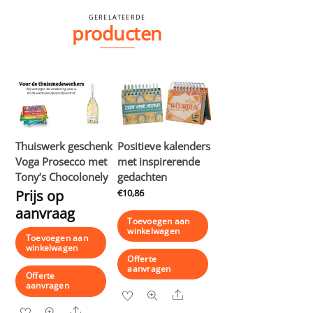
GERELATEERDE
producten
Thuiswerk geschenk
Positieve kalenders
Voga Prosecco met
met inspirerende
Tony’s Chocolonely
gedachten
Prijs op
€
10,86
aanvraag
Toevoegen aan
winkelwagen
Toevoegen aan
winkelwagen
Offerte
aanvragen
Offerte
aanvragen
Share
Share