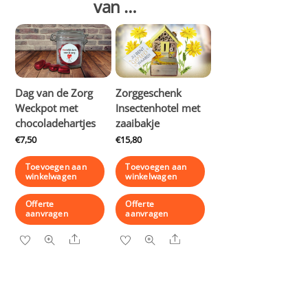
van …
Dag van de Zorg
Zorggeschenk
Weckpot met
Insectenhotel met
chocoladehartjes
zaaibakje
€
7,50
€
15,80
Toevoegen aan
Toevoegen aan
winkelwagen
winkelwagen
Offerte
Offerte
aanvragen
aanvragen
Share
Share