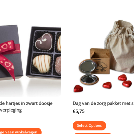
e hartjes in zwart doosje
Dag van de zorg pakket met sp
 verpleging
€
5,75
Select Options
gen aan winkelwagen