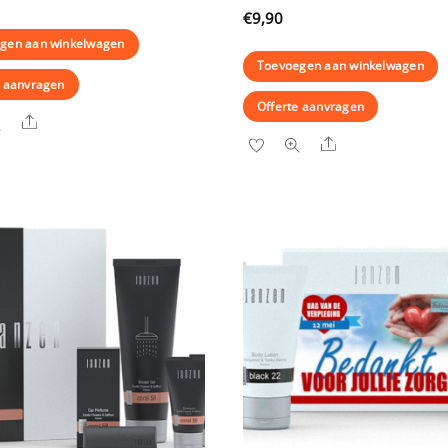
€
9,90
gen aan winkelwagen
Toevoegen aan winkelwagen
e aanvragen
Offerte aanvragen
Share
Share