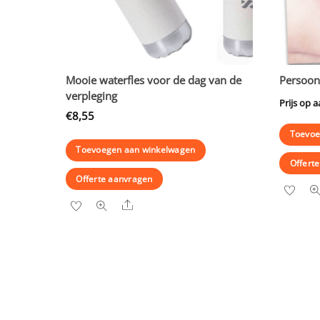
Mooie waterfles voor de dag van de
Persoon
verpleging
Prijs op 
€
8,55
Toevoe
Toevoegen aan winkelwagen
Offert
Offerte aanvragen
Share