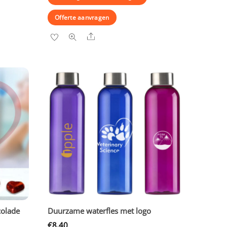
Offerte aanvragen
Share
colade
Duurzame waterfles met logo
€
8,40