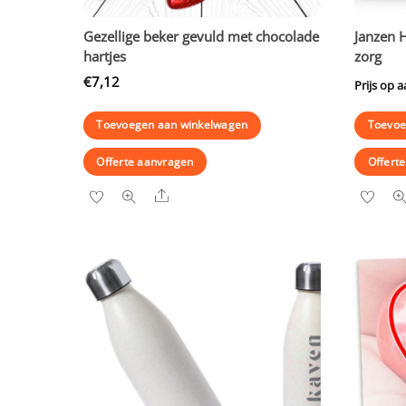
Gezellige beker gevuld met chocolade
Janzen 
hartjes
zorg
€
7,12
Prijs op 
Toevoegen aan winkelwagen
Toevoe
Offerte aanvragen
Offert
Share