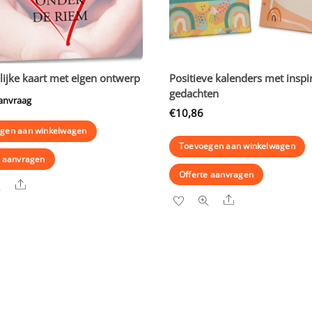
lijke kaart met eigen ontwerp
Positieve kalenders met inspi
gedachten
aanvraag
€
10,86
gen aan winkelwagen
Toevoegen aan winkelwagen
e aanvragen
Offerte aanvragen
Share
Share