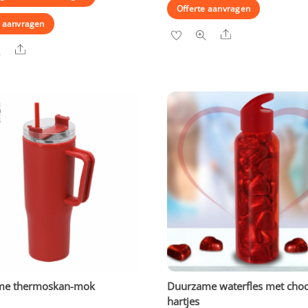
Offerte aanvragen
e aanvragen
Share
Share
me thermoskan-mok
Duurzame waterfles met cho
hartjes