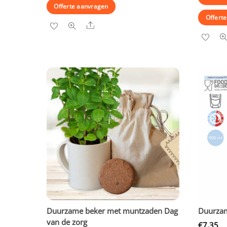
Offerte aanvragen
Offert
Share
Duurzame beker met muntzaden Dag
Duurza
van de zorg
€
7,35