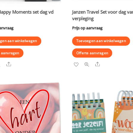
Happy Moments set dag vd
Janzen Travel Set voor dag va
verpleging
aanvraag
Prijs op aanvraag
gen aan winkelwagen
Toevoegen aan winkelwagen
e aanvragen
Offerte aanvragen
Share
Share