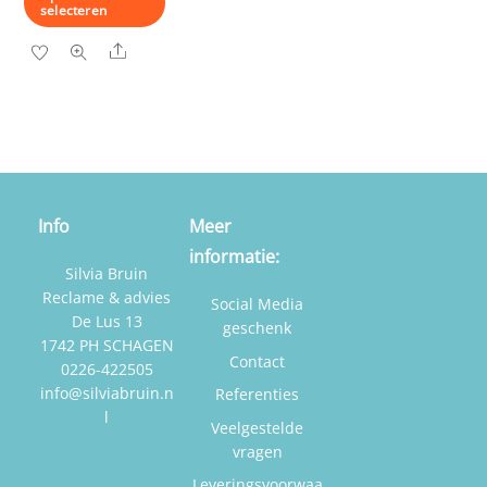
selecteren
Dit
Share
product
heeft
meerdere
variaties.
Deze
optie
Info
Meer
kan
informatie:
gekozen
Silvia Bruin
worden
Reclame & advies
Social Media
op
De Lus 13
geschenk
1742 PH SCHAGEN
de
Contact
0226-422505
productpagina
info@silviabruin.n
Referenties
l
Veelgestelde
vragen
Leveringsvoorwaa