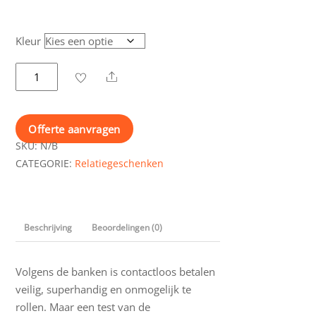
Kleur
Kaarthouder
Share
Anti-
Skimming
aantal
Offerte aanvragen
SKU:
N/B
CATEGORIE:
Relatiegeschenken
Beschrijving
Beoordelingen (0)
Volgens de banken is contactloos betalen
veilig, superhandig en onmogelijk te
rollen. Maar een test van de