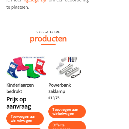
te plaatsen.
GERELATEERDE
producten
Kinderlaarzen
Powerbank
bedrukt
zaklamp
Prijs op
€
13,75
aanvraag
Toevoegen aan
winkelwagen
Toevoegen aan
winkelwagen
Offerte