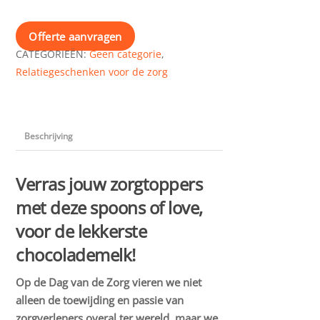
of
love
Offerte aanvragen
aantal
CATEGORIEËN:
Geen categorie
,
Relatiegeschenken voor de zorg
Beschrijving
Verras jouw zorgtoppers
met deze spoons of love,
voor de lekkerste
chocolademelk!
Op de Dag van de Zorg vieren we niet
alleen de toewijding en passie van
zorgverleners overal ter wereld, maar we