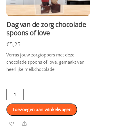
Dag van de zorg chocolade
spoons of love
€
5,25
Verras jouw zorgtoppers met deze
chocolade spoons of love, gemaakt van
heerlijke melkchocolade.
Dag
van
de
Toevoegen aan winkelwagen
zorg
chocolade
Share
spoons