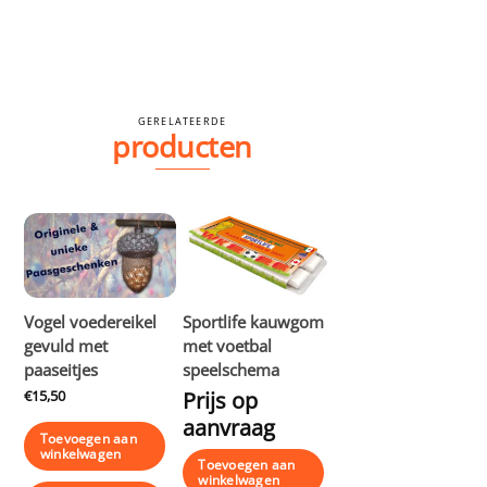
GERELATEERDE
producten
Vogel voedereikel
Sportlife kauwgom
gevuld met
met voetbal
paaseitjes
speelschema
€
15,50
Prijs op
aanvraag
Toevoegen aan
winkelwagen
Toevoegen aan
winkelwagen