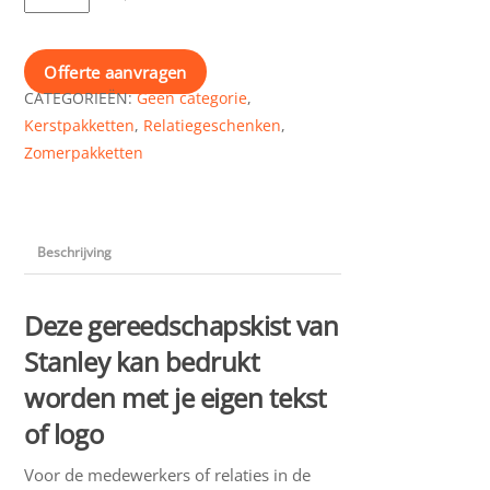
Stanley
bedrukt
met
Offerte aanvragen
logo
CATEGORIEËN:
Geen categorie
,
aantal
Kerstpakketten
,
Relatiegeschenken
,
Zomerpakketten
Beschrijving
Deze gereedschapskist van
Stanley kan bedrukt
worden met je eigen tekst
of logo
Voor de medewerkers of relaties in de