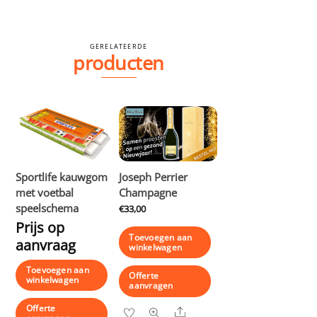
GERELATEERDE
producten
Sportlife kauwgom
Joseph Perrier
met voetbal
Champagne
speelschema
€
33,00
Prijs op
Toevoegen aan
aanvraag
winkelwagen
Toevoegen aan
Offerte
winkelwagen
aanvragen
Offerte
Share