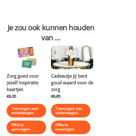
Je zou ook kunnen houden
van …
Zorg goed voor
Cadeautje jij bent
jezelf inspiratie
goud waard voor de
kaartjes
zorg
€
6,35
€
6,85
Toevoegen aan
Toevoegen aan
winkelwagen
winkelwagen
Offerte
Offerte
aanvragen
aanvragen