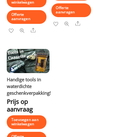
winkelwagen
Offerte
aanvragen
Offerte
aanvragen
Share
Share
Handige tools in
waterdichte
geschenkverpakking!
Prijs op
aanvraag
Toevoegen aan
winkelwagen
Offerte