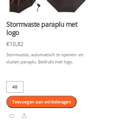
Stormvaste paraplu met
logo
€
10,82
Stormvaste, automatisch te openen- en
sluiten paraplu. Bedrukt met logo.
Stormvaste
paraplu
met
Toevoegen aan winkelwagen
logo
aantal
Share