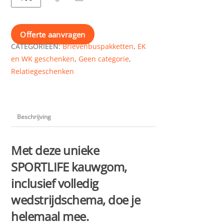
kauwgom
met
voetbal
Offerte aanvragen
speelschema
CATEGORIEËN:
Brievenbuspakketten
,
EK
aantal
en WK geschenken
,
Geen categorie
,
Relatiegeschenken
Beschrijving
Met deze unieke
SPORTLIFE kauwgom,
inclusief volledig
wedstrijdschema, doe je
helemaal mee.