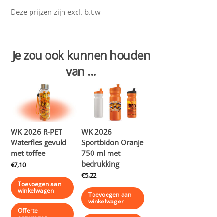
Deze prijzen zijn excl. b.t.w
Je zou ook kunnen houden
van …
WK 2026 R-PET
WK 2026
Waterfles gevuld
Sportbidon Oranje
met toffee
750 ml met
bedrukking
€
7,10
€
5,22
Toevoegen aan
winkelwagen
Toevoegen aan
winkelwagen
Offerte