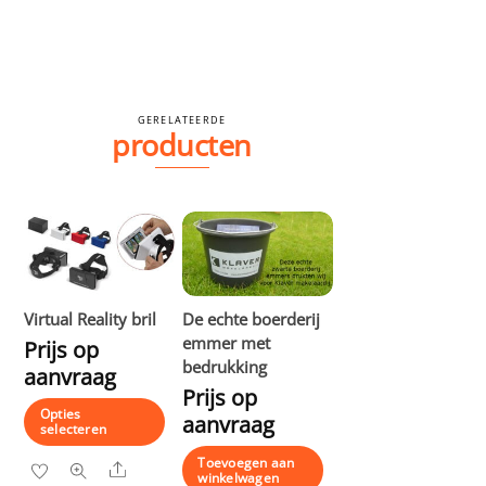
GERELATEERDE
producten
Virtual Reality bril
De echte boerderij
emmer met
Prijs op
bedrukking
aanvraag
Prijs op
Opties
aanvraag
selecteren
Toevoegen aan
Dit
Share
winkelwagen