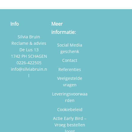
variaties.
Deze
optie
Info
Meer
kan
informatie:
gekozen
Silvia Bruin
worden
Reclame & advies
Social Media
op
De Lus 13
geschenk
1742 PH SCHAGEN
de
Contact
0226-422505
productpagina
info@silviabruin.n
Referenties
l
Veelgestelde
vragen
Leveringsvoorwaa
rden
Cookiebeleid
Actie Early Bird –
Vroeg bestellen
loont