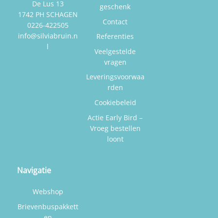
op
De Lus 13
geschenk
1742 PH SCHAGEN
de
Contact
0226-422505
productpagina
info@silviabruin.n
Referenties
l
Veelgestelde
vragen
Leveringsvoorwaa
rden
Cookiebeleid
Actie Early Bird –
Vroeg bestellen
loont
Navigatie
Webshop
Brievenbuspakkett
en