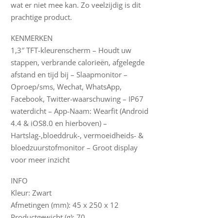
wat er niet mee kan. Zo veelzijdig is dit
prachtige product.
KENMERKEN
1,3″ TFT-kleurenscherm – Houdt uw
stappen, verbrande calorieën, afgelegde
afstand en tijd bij – Slaapmonitor –
Oproep/sms, Wechat, WhatsApp,
Facebook, Twitter-waarschuwing – IP67
waterdicht – App-Naam: Wearfit (Android
4.4 & iOS8.0 en hierboven) –
Hartslag-,bloeddruk-, vermoeidheids- &
bloedzuurstofmonitor – Groot display
voor meer inzicht
INFO
Kleur: Zwart
Afmetingen (mm): 45 x 250 x 12
Productgewicht (g): 70