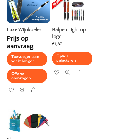
Luxe Wijnkoeler
Balpen Light up
logo
Prijs op
€
1,37
aanvraag
Opties
Toevoegen aan
selecteren
winkelwagen
Dit
Share
Offerte
aanvragen
product
heeft
Share
meerdere
variaties.
Deze
optie
kan
gekozen