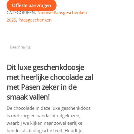
crunch
Offerte aanvragen
ballen
CATEGORIEËN:
Nieuwe Paasgeschenken
aantal
2025
,
Paasgeschenken
Beschrijving
Dit luxe geschenkdoosje
met heerlijke chocolade zal
met Pasen zeker in de
smaak vallen!
De chocolade in deze luxe geschenkdoos
is met zorg en aandacht uitgekozen,
waarbij we kijken naar zowel eerlijke
handel als biologische teelt. Houdt je