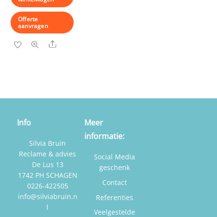
Offerte
aanvragen
Share
Info
Meer
informatie:
Silvia Bruin
Reclame & advies
Social Media
De Lus 13
geschenk
1742 PH SCHAGEN
Contact
0226-422505
info@silviabruin.n
Referenties
l
Veelgestelde