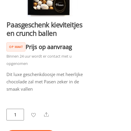
Paasgeschenk kieviteitjes
en crunch ballen
Prijs op aanvraag
OP MAAT
Binnen 24 uur wordt er contact met u
opgenomen
Dit luxe geschenkdoosje met heerlijke
chocolade zal met Pasen zeker in de
smaak vallen
Paasgeschenk
Share
kieviteitjes
en