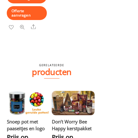
Offerte
aanvragen
Share
GERELATEERDE
producten
Snoep pot met
Don’t Worry Bee
paaseitjes en logo
Happy kerstpakket
Prijs op
Prijs op