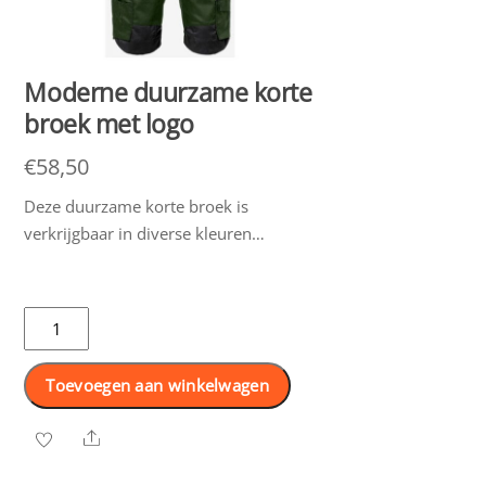
Moderne duurzame korte
broek met logo
€
58,50
Deze duurzame korte broek is
verkrijgbaar in diverse kleuren…
Moderne
duurzame
korte
Toevoegen aan winkelwagen
broek
met
Share
logo
aantal