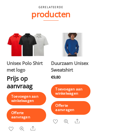
GERELATEERDE
producten
Unisex Polo Shirt
Duurzaam Unisex
met logo
Sweatshirt
Prijs op
€
9,80
aanvraag
Toevoegen aan
winkelwagen
Toevoegen aan
winkelwagen
Offerte
aanvragen
Offerte
aanvragen
Share
Share