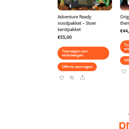
Adventure Ready
Orig
noodpakket – Stoer
them
kerstpakket
€
44
€
55,00
To
wi
Toevoegen aan
winkelwagen
Of
Offerte aanvragen
Share
p