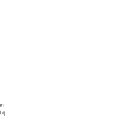
an
bij