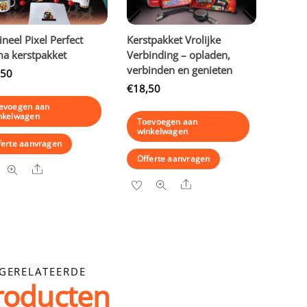
ineel Pixel Perfect
Kerstpakket Vrolijke
a kerstpakket
Verbinding – opladen,
verbinden en genieten
,50
€
18,50
evoegen aan
nkelwagen
Toevoegen aan
winkelwagen
ferte aanvragen
Offerte aanvragen
Share
Share
GERELATEERDE
roducten