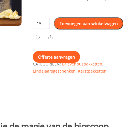
Kerstpakket
Toevoegen aan winkelwagen
Pathé
thuisbioscoop
Share
–
Filmavond
voor
Offerte aanvragen
thuis
CATEGORIEËN:
Brievenbuspakketten
,
aantal
Eindejaarsgeschenken
,
Kerstpakketten
 je de magie van de bioscoop