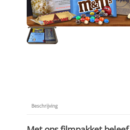
Beschrijving
Met ons filmpakket beleef