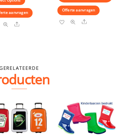
lect Options
Offerte aanvragen
ferte aanvragen
Share
Share
GERELATEERDE
roducten