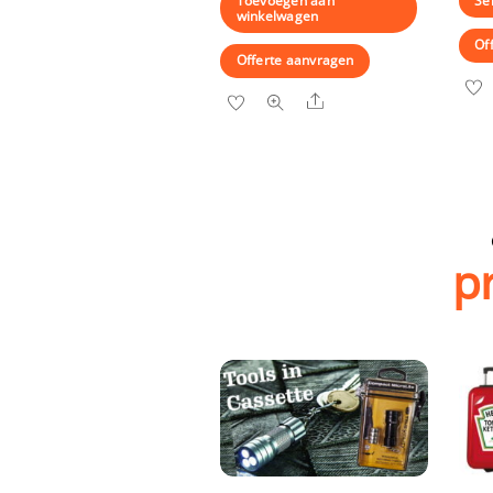
Toevoegen aan
Se
winkelwagen
Of
Offerte aanvragen
Share
p