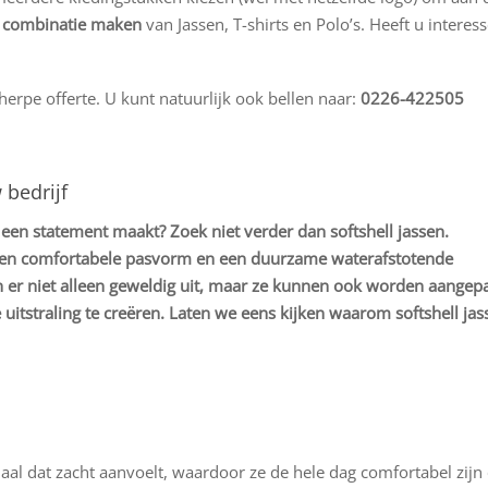
n
combinatie maken
van Jassen, T-shirts en Polo’s. Heeft u interess
erpe offerte. U kunt natuurlijk ook bellen naar:
0226-422505
 bedrijf
en statement maakt? Zoek niet verder dan softshell jassen.
n een comfortabele pasvorm en een duurzame waterafstotende
en er niet alleen geweldig uit, maar ze kunnen ook worden aangep
uitstraling te creëren. Laten we eens kijken waarom softshell jas
iaal dat zacht aanvoelt, waardoor ze de hele dag comfortabel zij