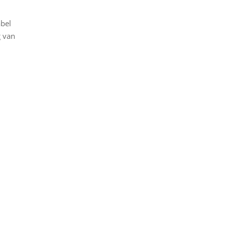
abel
g van