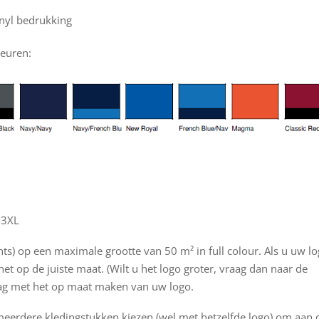
inyl bedrukking
leuren:
 3XL
hts) op een maximale grootte van 50 m² in full colour. Als u uw l
het op de juiste maat. (Wilt u het logo groter, vraag dan naar de
aag met het op maat maken van uw logo.
meerdere kledingstukken kiezen (wel met hetzelfde logo) om aan d