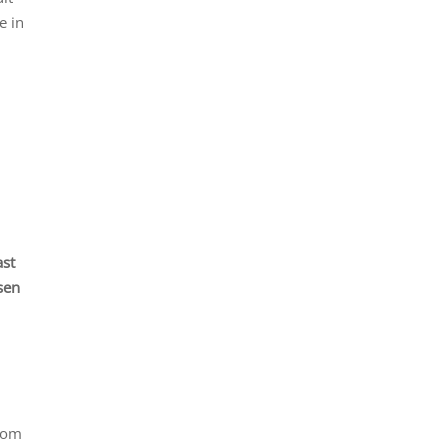
e in
ast
sen
n om