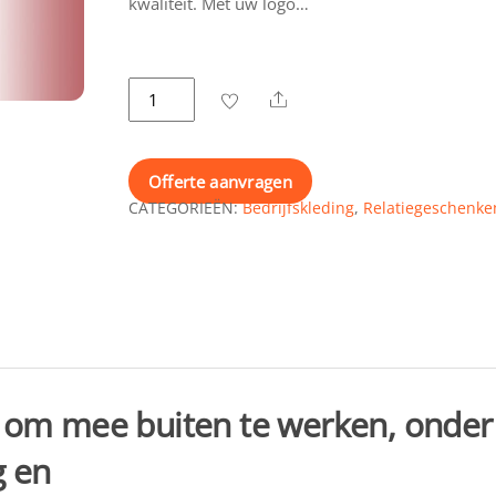
kwaliteit. Met uw logo…
Fijne
Share
Softshell
jas
met
Offerte aanvragen
logo
CATEGORIEËN:
Bedrijfskleding
,
Relatiegeschenke
aantal
al om mee buiten te werken, onder
g en