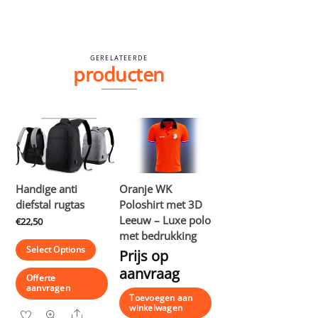
GERELATEERDE
producten
Handige anti
Oranje WK
diefstal rugtas
Poloshirt met 3D
Leeuw – Luxe polo
€
22,50
met bedrukking
Select Options
Prijs op
aanvraag
Offerte
aanvragen
Toevoegen aan
winkelwagen
Share