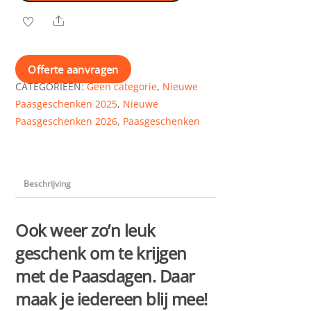
en
Share
leuk
kaartje
aantal
Offerte aanvragen
CATEGORIEËN:
Geen categorie
,
Nieuwe
Paasgeschenken 2025
,
Nieuwe
Paasgeschenken 2026
,
Paasgeschenken
Beschrijving
Ook weer zo’n leuk
geschenk om te krijgen
met de Paasdagen. Daar
maak je iedereen blij mee!