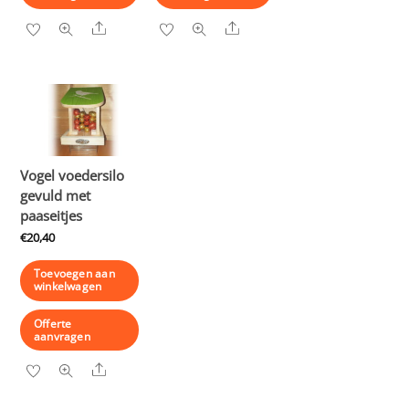
Share
Share
Vogel voedersilo
gevuld met
paaseitjes
€
20,40
Toevoegen aan
winkelwagen
Offerte
aanvragen
Share