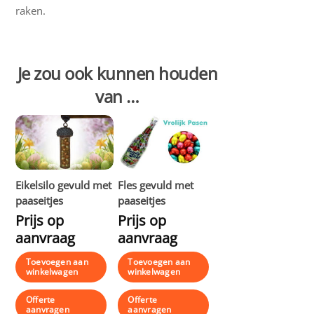
raken.
Je zou ook kunnen houden
van …
Eikelsilo gevuld met
Fles gevuld met
paaseitjes
paaseitjes
Prijs op
Prijs op
aanvraag
aanvraag
Toevoegen aan
Toevoegen aan
winkelwagen
winkelwagen
Offerte
Offerte
aanvragen
aanvragen