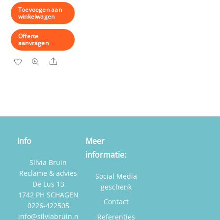
Toevoegen aan
winkelwagen
Offerte
aanvragen
Share
Info
Meer
informatie:
Silvia Bruin
Reclame & advies
Social Media
De Lus 13
geschenk
1742 PH SCHAGEN
Contact
0226-422505
info@silviabruin.n
Referenties