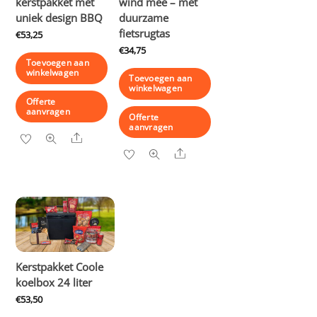
kerstpakket met
wind mee – met
uniek design BBQ
duurzame
fietsrugtas
€
53,25
€
34,75
Toevoegen aan
winkelwagen
Toevoegen aan
winkelwagen
Offerte
aanvragen
Offerte
aanvragen
Share
Share
Kerstpakket Coole
koelbox 24 liter
€
53,50