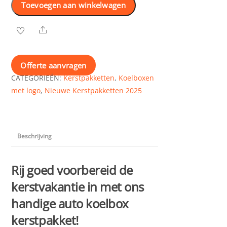
Toevoegen aan winkelwagen
-
gezellig
Share
onderweg
in
de
Offerte aanvragen
vakantie
CATEGORIEËN:
Kerstpakketten
,
Koelboxen
aantal
met logo
,
Nieuwe Kerstpakketten 2025
Beschrijving
Rij goed voorbereid de
kerstvakantie in met ons
handige auto koelbox
kerstpakket!