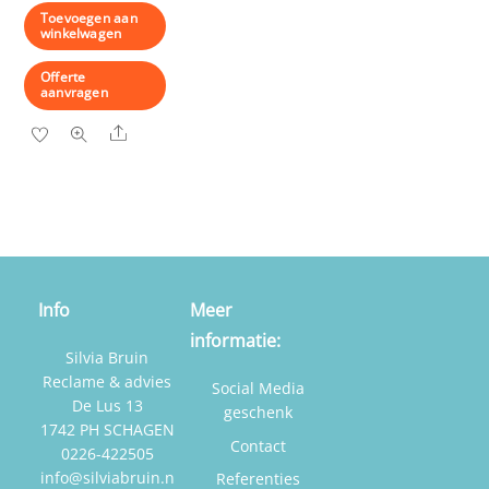
Toevoegen aan
winkelwagen
Offerte
aanvragen
Share
Info
Meer
informatie:
Silvia Bruin
Reclame & advies
Social Media
De Lus 13
geschenk
1742 PH SCHAGEN
Contact
0226-422505
info@silviabruin.n
Referenties