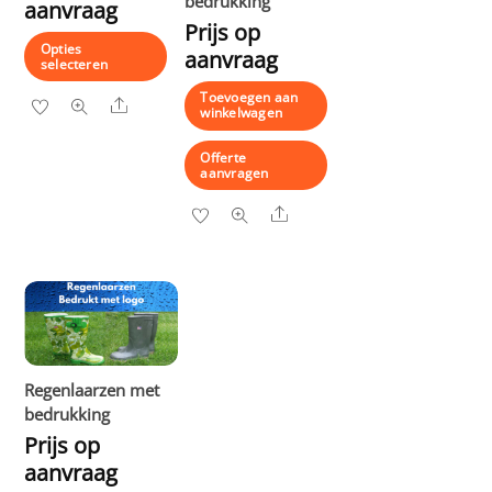
bedrukking
aanvraag
Prijs op
Opties
aanvraag
selecteren
Toevoegen aan
Dit
Share
winkelwagen
product
Offerte
heeft
aanvragen
meerdere
Share
variaties.
Deze
optie
kan
gekozen
worden
op
Regenlaarzen met
de
bedrukking
productpagina
Prijs op
aanvraag