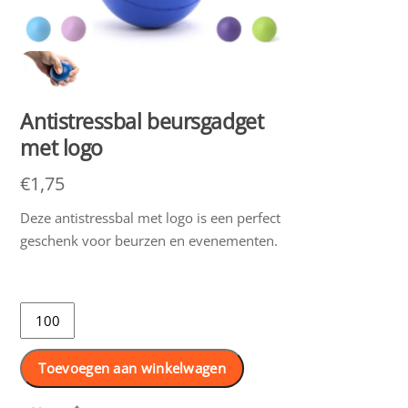
Antistressbal beursgadget
met logo
€
1,75
Deze antistressbal met logo is een perfect
geschenk voor beurzen en evenementen.
Antistressbal
beursgadget
met
Toevoegen aan winkelwagen
logo
aantal